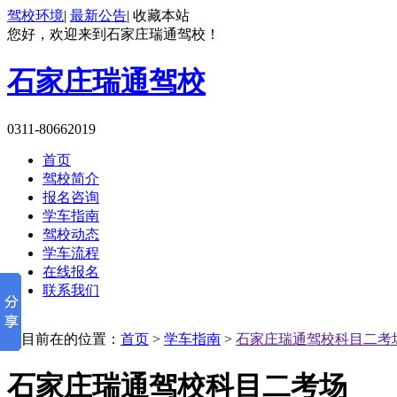
驾校环境
|
最新公告
|
收藏本站
您好，欢迎来到石家庄瑞通驾校！
石家庄瑞通驾校
0311-80662019
首页
驾校简介
报名咨询
学车指南
驾校动态
学车流程
在线报名
联系我们
您目前在的位置：
首页
>
学车指南
>
石家庄瑞通驾校科目二考
石家庄瑞通驾校科目二考场