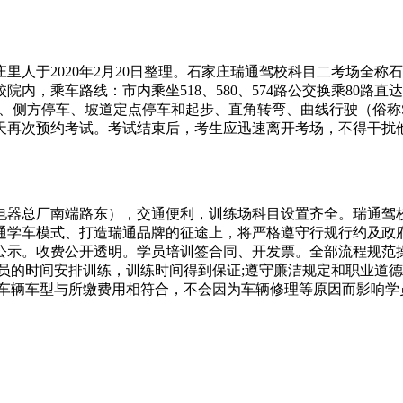
里人于2020年2月20日整理。石家庄瑞通驾校科目二考场全
内，乘车路线：市内乘坐518、580、574路公交换乘80路
库、侧方停车、坡道定点停车和起步、直角转弯、曲线行驶（俗
0天再次预约考试。考试结束后，考生应迅速离开考场，不得干扰
电器总厂南端路东），交通便利，训练场科目设置齐全。瑞通驾
通学车模式、打造瑞通品牌的征途上，将严格遵守行规行约及政
公示。收费公开透明。学员培训签合同、开发票。全部流程规范
员的时间安排训练，训练时间得到保证;遵守廉洁规定和职业道
车型与所缴费用相符合，不会因为车辆修理等原因而影响学员的正常