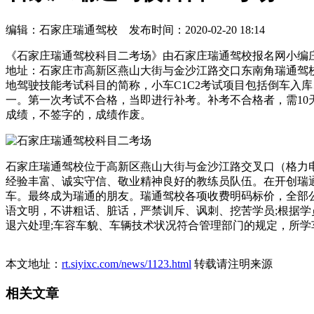
编辑：石家庄瑞通驾校 发布时间：2020-02-20 18:14
《石家庄瑞通驾校科目二考场》由石家庄瑞通驾校报名网小编庄
地址：石家庄市高新区燕山大街与金沙江路交口东南角瑞通驾校院
地驾驶技能考试科目的简称，小车C1C2考试项目包括倒车入
一。第一次考试不合格，当即进行补考。补考不合格者，需1
成绩，不签字的，成绩作废。
石家庄瑞通驾校位于高新区燕山大街与金沙江路交叉口（格力
经验丰富、诚实守信、敬业精神良好的教练员队伍。在开创瑞
车。最终成为瑞通的朋友。瑞通驾校各项收费明码标价，全部
语文明，不讲粗话、脏话，严禁训斥、讽刺、挖苦学员;根据学
退六处理;车容车貌、车辆技术状况符合管理部门的规定，所学车辆
本文地址：
rt.siyixc.com/news/1123.html
转载请注明来源
相关文章