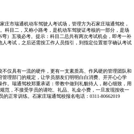
称石家庄市瑞通机动车驾驶人考试场，管理方为石家庄瑞通驾校，
直达。科目二，又称小路考，是机动车驾驶证考核的一部分，是场
称S弯）五项必考。提示：科目二总共有两次考试机会，即考一补
他人考试，之后还需按工作人员指引，到指定位置签字确认考试
校不仅具有一流的硬件，更有一支素质高、作风硬的管理团队和
府管理部门的规定，让学员朋友们明明白白消费、开开心心学
操作。瑞通驾校郑重承诺：带教中做到礼貌待人，耐心细致，用
德规范，不接受学员的请吃、礼品、礼金小费，一旦发现按收一
训练。石家庄瑞通驾校报名电话：0311-80662019