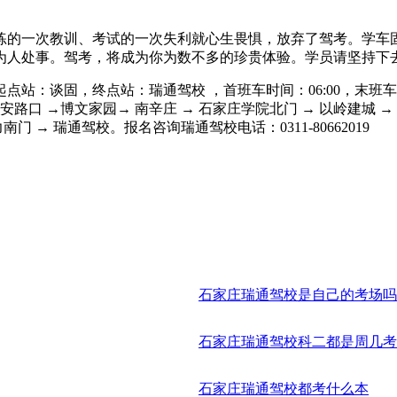
练的一次教训、考试的一次失利就心生畏惧，放弃了驾考。学车
为人处事。驾考，将成为你为数不多的珍贵体验。学员请坚持下
站：谈固，终点站：瑞通驾校 ，首班车时间：06:00，末班车时间：
槐安路口 →博文家园→ 南辛庄 → 石家庄学院北门 → 以岭建城
门 → 瑞通驾校。报名咨询瑞通驾校电话：0311-80662019
石家庄瑞通驾校是自己的考场吗
石家庄瑞通驾校科二都是周几考
石家庄瑞通驾校都考什么本