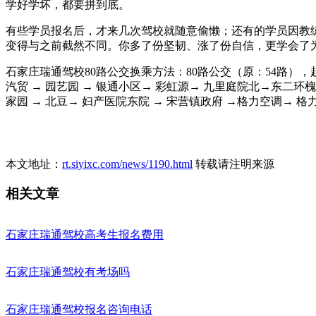
学好学坏，都要拼到底。
有些学员报名后，才来几次驾校就随意偷懒；还有的学员因教
变得与之前截然不同。你多了份坚韧、涨了份自信，更学会了
石家庄瑞通驾校80路公交换乘方法：80路公交（原：54路），起点
汽贸 → 园艺园 → 银通小区→ 彩虹源→ 九里庭院北→东二环
家园 → 北豆→ 妇产医院东院 → 宋营镇政府 →格力空调→ 格力南
本文地址：
rt.siyixc.com/news/1190.html
转载请注明来源
相关文章
石家庄瑞通驾校高考生报名费用
石家庄瑞通驾校有考场吗
石家庄瑞通驾校报名咨询电话